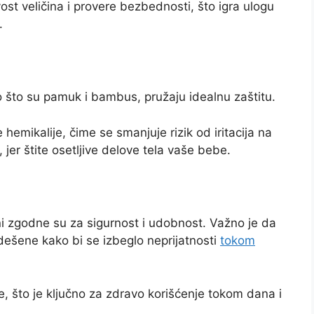
ivost veličina i provere bezbednosti, što igra ulogu
.
kao što su pamuk i bambus, pružaju idealnu zaštitu.
emikalije, čime se smanjuje rizik od iritacija na
 jer štite osetljive delove tela vaše bebe.
ni zgodne su za sigurnost i udobnost. Važno je da
ešene kako bi se izbeglo neprijatnosti
tokom
e, što je ključno za zdravo korišćenje tokom dana i