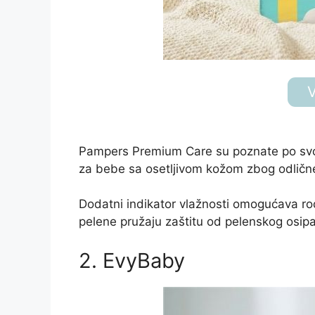
V
Pampers Premium Care su poznate po svoj
za bebe sa osetljivom kožom zbog odlične
Dodatni indikator vlažnosti omogućava ro
pelene pružaju zaštitu od pelenskog osip
2. EvyBaby