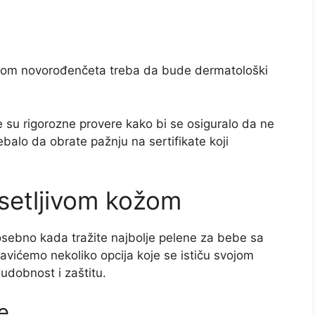
ožom novorođenčeta treba da bude dermatološki
su rigorozne provere kako bi se osiguralo da ne
rebalo da obrate pažnju na sertifikate koji
setljivom kožom
osebno kada tražite najbolje pelene za bebe sa
avićemo nekoliko opcija koje se ističu svojom
 udobnost i zaštitu.
e