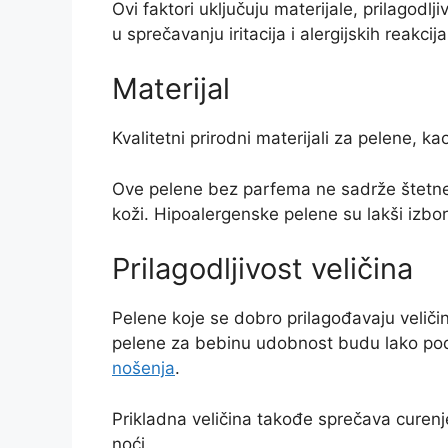
Ovi faktori uključuju materijale, prilagodlj
u sprečavanju iritacija i alergijskih reakcija
Materijal
Kvalitetni prirodni materijali za pelene, 
Ove pelene bez parfema ne sadrže štetne h
koži. Hipoalergenske pelene su lakši izbor,
Prilagodljivost veličina
Pelene koje se dobro prilagođavaju veliči
pelene za bebinu udobnost budu lako pod
nošenja
.
Prikladna veličina takođe sprečava curenj
noći.