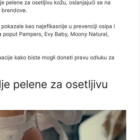
e pelene za osetljivu kožu, oslanjajući se na
e brendove.
kazale kao najefikasnije u prevenciji osipa i
ma poput Pampers, Evy Baby, Moony Natural,
acije kako biste mogli doneti pravu odluku za
je pelene za osetljivu