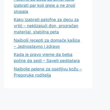
izabrati par koji greje a ne znoji
stopala
Kako izabrati patofne za decu za
vrtić – neklizajući đon, prozračan
materijal, stabilna peta
Najbolji recepti za domaće kašice
– Jednostavno i zdravo
Kada je pravo vreme da beba
počne da sedi – Saveti pedijatara
Najbolje pelene za osetljivu kožu –
Preporuke roditelja