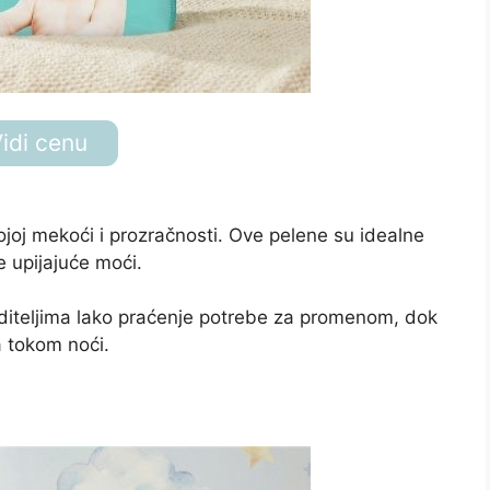
idi cenu
oj mekoći i prozračnosti. Ove pelene su idealne
 upijajuće moći.
diteljima lako praćenje potrebe za promenom, dok
a tokom noći.