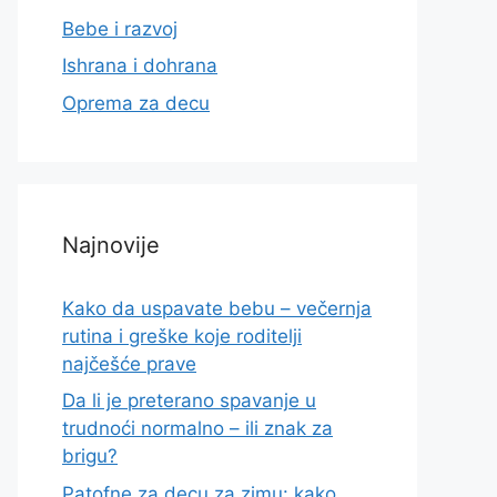
Bebe i razvoj
Ishrana i dohrana
Oprema za decu
Najnovije
Kako da uspavate bebu – večernja
rutina i greške koje roditelji
najčešće prave
Da li je preterano spavanje u
trudnoći normalno – ili znak za
brigu?
Patofne za decu za zimu: kako