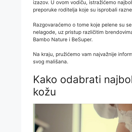
izazov. U ovom vodiču, istražićemo najbolj
preporuke roditelja koje su isprobali razn
Razgovaraćemo o tome koje pelene su se po
nelagode, uz pristup različitim brendovi
Bambo Nature i BeSuper.
Na kraju, pružićemo vam najvažnije inform
svog mališana.
Kako odabrati najbol
kožu