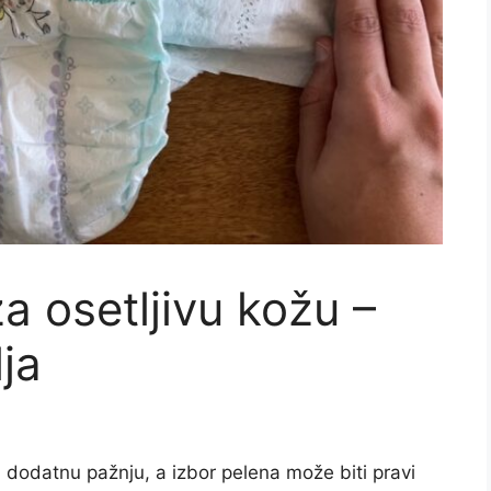
a osetljivu kožu –
ja
 dodatnu pažnju, a izbor pelena može biti pravi