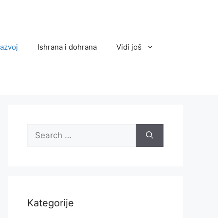
razvoj
Ishrana i dohrana
Vidi još
Search
for:
Kategorije