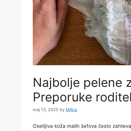
Najbolje pelene z
Preporuke roditel
maj 13, 2025
by
Milica
Osetljiva koža malih šefova često zahteva