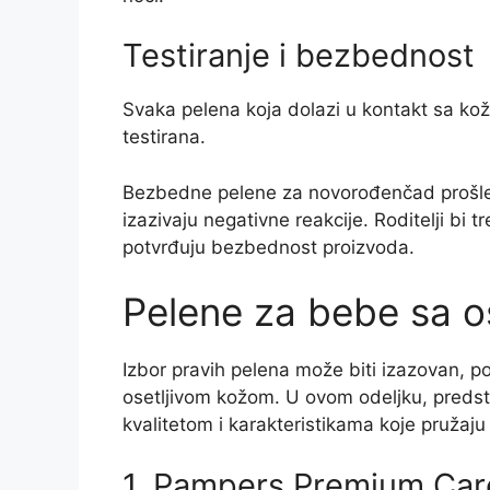
Testiranje i bezbednost
Svaka pelena koja dolazi u kontakt sa k
testirana.
Bezbedne pelene za novorođenčad prošle 
izazivaju negativne reakcije. Roditelji bi t
potvrđuju bezbednost proizvoda.
Pelene za bebe sa o
Izbor pravih pelena može biti izazovan, p
osetljivom kožom. U ovom odeljku, predst
kvalitetom i karakteristikama koje pružaju
1. Pampers Premium Car